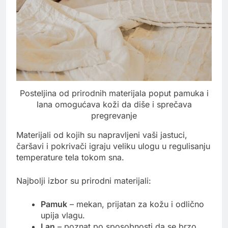
Posteljina od prirodnih materijala poput pamuka i
lana omogućava koži da diše i sprečava
pregrevanje
Materijali od kojih su napravljeni vaši jastuci,
čaršavi i pokrivači igraju veliku ulogu u regulisanju
temperature tela tokom sna.
Najbolji izbor su prirodni materijali:
Pamuk
– mekan, prijatan za kožu i odlično
upija vlagu.
Lan
– poznat po sposobnosti da se brzo