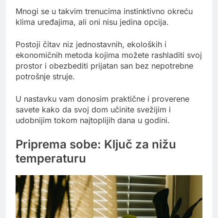
Mnogi se u takvim trenucima instinktivno okreću
klima uređajima, ali oni nisu jedina opcija.
Postoji čitav niz jednostavnih, ekoloških i
ekonomičnih metoda kojima možete rashladiti svoj
prostor i obezbediti prijatan san bez nepotrebne
potrošnje struje.
U nastavku vam donosim praktične i proverene
savete kako da svoj dom učinite svežijim i
udobnijim tokom najtoplijih dana u godini.
Priprema sobe: Ključ za nižu
temperaturu