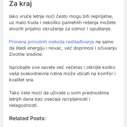
Za kraj
Iako vruće letnje noći često mogu biti neprijatne,
uz malo truda i nekoliko pametnih rešenja možete
stvoriti prijatno okruženje za odmor i opuštanje.
Primena prirodnih metoda rashlađivanja
ne samo
da štedi energiju i novac, već doprinosi i očuvanju
životne sredine.
Isprobajte ove savete već večeras i otkrijte koliko
vaša svakodnevna rutina može uticati na komfor i
kvalitet sna.
Tako ćete moći da uživate u svim prednostima
letnjih dana bez osećaja iscrpljenosti i
nelagodnosti.
Related Posts: