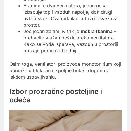
Ako imate dva ventilatora, jedan neka
izbacuje topli vazduh napolje, dok drugi
uvlači svež. Ova cirkulacija brzo osvežava
prostor.
Još jedan zanimljiv trik je
mokra tkanina
–
prebacite vlažan peškir preko ventilatora.
Kako se voda isparava, vazduh u prostoriji
postaje primetno hladniji.
Osim toga, ventilatori proizvode monoton šum koji
pomaže u blokiranju spoljne buke i doprinosi
lakšem uspavljivanju.
Izbor prozračne posteljine i
odeće