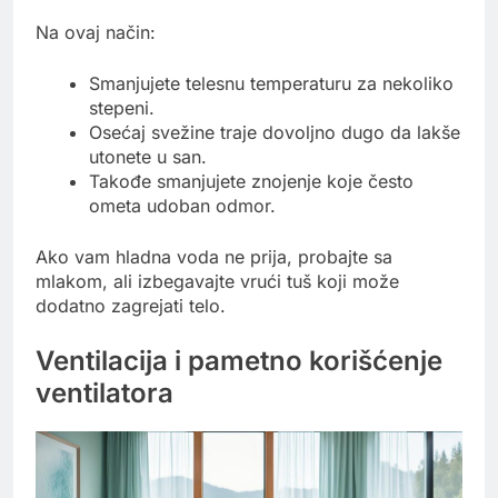
Na ovaj način:
Smanjujete telesnu temperaturu za nekoliko
stepeni.
Osećaj svežine traje dovoljno dugo da lakše
utonete u san.
Takođe smanjujete znojenje koje često
ometa udoban odmor.
Ako vam hladna voda ne prija, probajte sa
mlakom, ali izbegavajte vrući tuš koji može
dodatno zagrejati telo.
Ventilacija i pametno korišćenje
ventilatora