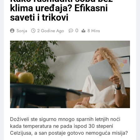
klima uređaja? Efikasni
saveti i trikovi
0
Sonja
2 Godine Ago
8 Mins
Doživeli ste sigurno mnogo sparnih letnjih noći
kada temperatura ne pada ispod 30 stepeni
Celzijusa, a san postaje gotovo nemoguća misija?