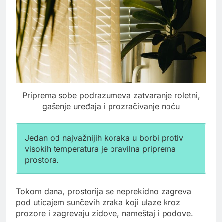
Priprema sobe podrazumeva zatvaranje roletni,
gašenje uređaja i prozračivanje noću
Jedan od najvažnijih koraka u borbi protiv
visokih temperatura je pravilna priprema
prostora.
Tokom dana, prostorija se neprekidno zagreva
pod uticajem sunčevih zraka koji ulaze kroz
prozore i zagrevaju zidove, nameštaj i podove.