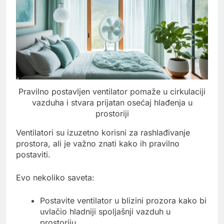
Pravilno postavljen ventilator pomaže u cirkulaciji
vazduha i stvara prijatan osećaj hlađenja u
prostoriji
Ventilatori su izuzetno korisni za rashlađivanje
prostora, ali je važno znati kako ih pravilno
postaviti.
Evo nekoliko saveta:
Postavite ventilator u blizini prozora kako bi
uvlačio hladniji spoljašnji vazduh u
prostoriju.