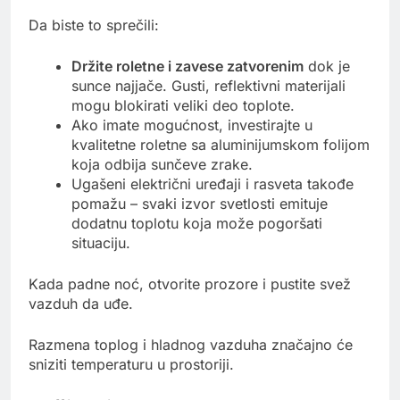
Da biste to sprečili:
Držite roletne i zavese zatvorenim
dok je
sunce najjače. Gusti, reflektivni materijali
mogu blokirati veliki deo toplote.
Ako imate mogućnost, investirajte u
kvalitetne roletne sa aluminijumskom folijom
koja odbija sunčeve zrake.
Ugašeni električni uređaji i rasveta takođe
pomažu – svaki izvor svetlosti emituje
dodatnu toplotu koja može pogoršati
situaciju.
Kada padne noć, otvorite prozore i pustite svež
vazduh da uđe.
Razmena toplog i hladnog vazduha značajno će
sniziti temperaturu u prostoriji.