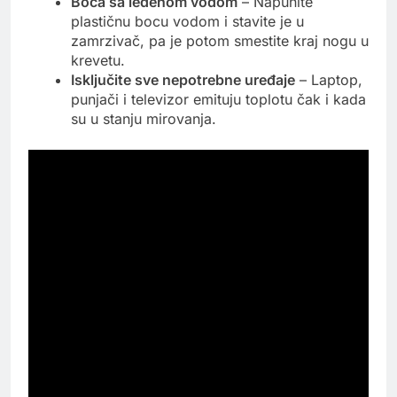
Boca sa ledenom vodom
– Napunite
plastičnu bocu vodom i stavite je u
zamrzivač, pa je potom smestite kraj nogu u
krevetu.
Isključite sve nepotrebne uređaje
– Laptop,
punjači i televizor emituju toplotu čak i kada
su u stanju mirovanja.