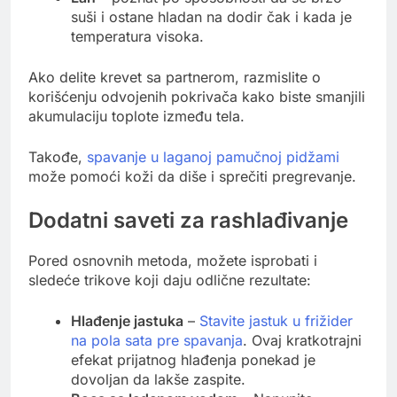
suši i ostane hladan na dodir čak i kada je
temperatura visoka.
Ako delite krevet sa partnerom, razmislite o
korišćenju odvojenih pokrivača kako biste smanjili
akumulaciju toplote između tela.
Takođe,
spavanje u laganoj pamučnoj pidžami
može pomoći koži da diše i sprečiti pregrevanje.
Dodatni saveti za rashlađivanje
Pored osnovnih metoda, možete isprobati i
sledeće trikove koji daju odlične rezultate:
Hlađenje jastuka
–
Stavite jastuk u frižider
na pola sata pre spavanja
. Ovaj kratkotrajni
efekat prijatnog hlađenja ponekad je
dovoljan da lakše zaspite.