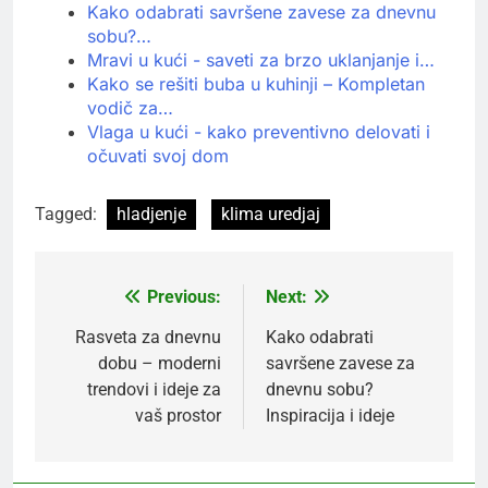
Kako odabrati savršene zavese za dnevnu
sobu?…
Mravi u kući - saveti za brzo uklanjanje i…
Kako se rešiti buba u kuhinji – Kompletan
vodič za…
Vlaga u kući - kako preventivno delovati i
očuvati svoj dom
Tagged:
hladjenje
klima uredjaj
Previous:
Next:
Kretanje
članka
Rasveta za dnevnu
Kako odabrati
dobu – moderni
savršene zavese za
trendovi i ideje za
dnevnu sobu?
vaš prostor
Inspiracija i ideje