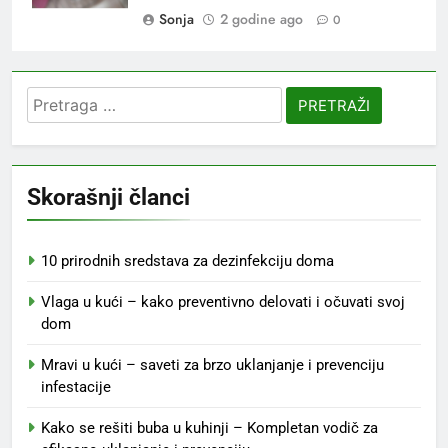
Sonja
2 godine ago
0
Pretraga
za:
Skorašnji članci
10 prirodnih sredstava za dezinfekciju doma
Vlaga u kući – kako preventivno delovati i očuvati svoj
dom
Mravi u kući – saveti za brzo uklanjanje i prevenciju
infestacije
Kako se rešiti buba u kuhinji – Kompletan vodič za