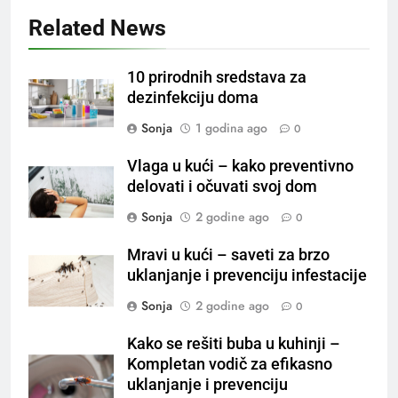
Related News
10 prirodnih sredstava za
dezinfekciju doma
Sonja
1 godina ago
0
Vlaga u kući – kako preventivno
delovati i očuvati svoj dom
Sonja
2 godine ago
0
Mravi u kući – saveti za brzo
uklanjanje i prevenciju infestacije
Sonja
2 godine ago
0
Kako se rešiti buba u kuhinji –
Kompletan vodič za efikasno
uklanjanje i prevenciju